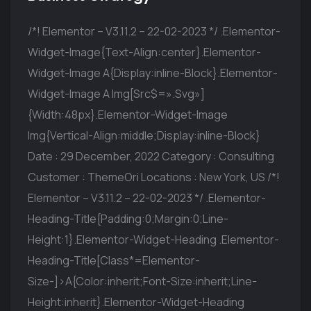
/*! Elementor – V3.11.2 – 22-02-2023 */ .elementor-
Widget-Image{text-Align:center}.elementor-
Widget-Image A{display:inline-Block}.elementor-
Widget-Image A Img[src$=».svg»]
{width:48px}.elementor-Widget-Image
Img{vertical-Align:middle;display:inline-Block}
Date : 29 December, 2022 Category : Consulting
Customer : ThemeOri Locations : New York, US /*!
Elementor – V3.11.2 – 22-02-2023 */ .elementor-
Heading-Title{padding:0;margin:0;line-
Height:1}.elementor-Widget-Heading .elementor-
Heading-Title[class*=elementor-
Size-]>a{color:inherit;font-Size:inherit;line-
Height:inherit}.elementor-Widget-Heading