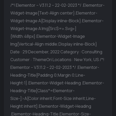
/*! Elementor – V3.11.2 – 22-02-2023 */ .elementor-
Widget-Image{text-Align:center}.elementor-
Widget-Image A{display:inline-Block}.elementor-
Widget-Image A Img[src$=».svg»]
{width:48px}.elementor-Widget-Image
Img{vertical-Align:middle;display:inline-Block}
Date : 29 December, 2022 Category : Consulting
Customer : ThemeOri Locations : New York, US /*!
Elementor – V3.11.2 – 22-02-2023 */ .elementor-
Heading-Title{padding:0;margin:0;line-
Height:1}.elementor-Widget-Heading .elementor-
Heading-Title[class*=elementor-
Size-]>a{color:inherit;font-Size:inherit;line-
Height:inherit}.elementor-Widget-Heading
.elementor-Heading-Title.elementor-Size-