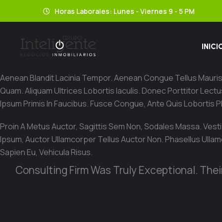
Horas Laborales: Lunes - Viernes 9 - 5 PM
INICI
Aenean Blandit Lacinia Tempor. Aenean Congue Tellus Mauris, 
Quam. Aliquam Ultrices Lobortis Iaculis. Donec Porttitor Lec
Ipsum Primis In Faucibus. Fusce Congue, Ante Quis Lobortis P
Proin A Metus Auctor, Sagittis Sem Non, Sodales Massa. Vestib
Ipsum, Auctor Ullamcorper Tellus Auctor Non. Phasellus Ullam
Sapien Eu, Vehicula Risus.
Consulting Firm Was Truly Exceptional. The