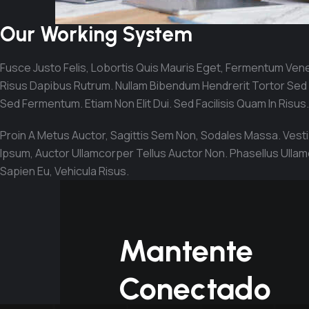
Our Working System
Fusce Justo Felis, Lobortis Quis Mauris Eget, Fermentum Venenat
Risus Dapibus Rutrum. Nullam Bibendum Hendrerit Tortor Sed So
Sed Fermentum. Etiam Non Elit Dui. Sed Facilisis Quam In Risus.
Proin A Metus Auctor, Sagittis Sem Non, Sodales Massa. Vestib
Ipsum, Auctor Ullamcorper Tellus Auctor Non. Phasellus Ullam
Sapien Eu, Vehicula Risus.
Mantente
Conectado