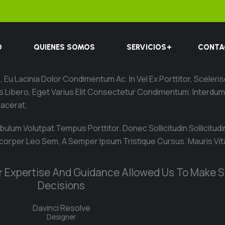
O
QUIENES SOMOS
SERVICIOS
CONTA
Eu Lacinia Dolor Condimentum Ac. In Vel Ex Porttitor, Sceler
tus Libero, Eget Varius Elit Consectetur Condimentum. Interd
lacerat,
ulum Volutpat Tempus Porttitor. Donec Sollicitudin Sollicitudi
corper Leo Sem, A Semper Ipsum Tristique Cursus. Mauris Vita
ir Expertise And Guidance Allowed Us To Make S
Decisions
Davinci Resolve
Designer