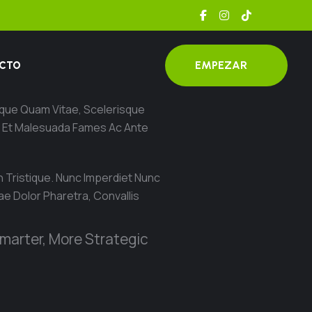
EMPEZAR
CTO
isque Quam Vitae, Scelerisque
um Et Malesuada Fames Ac Ante
n Tristique. Nunc Imperdiet Nunc
e Dolor Pharetra, Convallis
marter, More Strategic